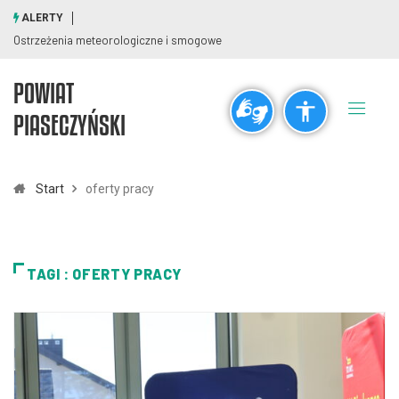
ALERTY
Ostrzeżenia meteorologiczne i smogowe
POWIAT
Ogólne
PIASECZYŃSKI
visibility_off
title
Wyłącz błyski
Zaznaczanie nagłówków
Start
oferty pracy
Rozdzielczość
zoom_out
zoom_in
TAGI : OFERTY PRACY
Pomniejsz
Powiększ
Czcionki
remove_circle_outline
add_circle_outline