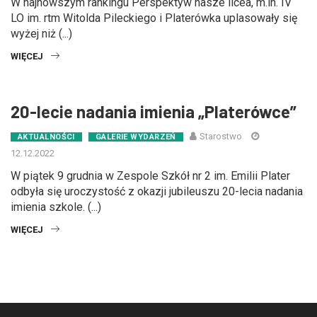
W najnowszym rankingu Perspektyw nasze licea, m.in. IV
LO im. rtm Witolda Pileckiego i Platerówka uplasowały się
wyżej niż (...)
WIĘCEJ
20-lecie nadania imienia „Platerówce”
Starostwo
AKTUALNOŚCI
GALERIE WYDARZEŃ
12.12.2022
W piątek 9 grudnia w Zespole Szkół nr 2 im. Emilii Plater
odbyła się uroczystość z okazji jubileuszu 20-lecia nadania
imienia szkole. (...)
WIĘCEJ