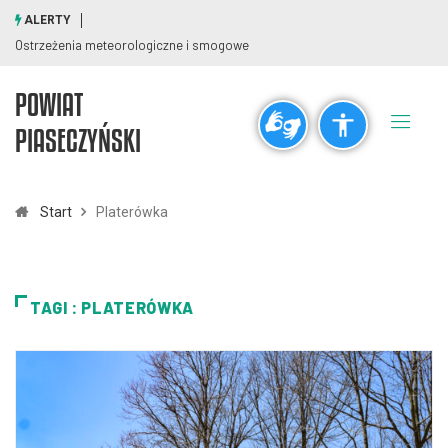
ALERTY
Ostrzeżenia meteorologiczne i smogowe
POWIAT
Ogólne
PIASECZYŃSKI
visibility_off
title
Wyłącz błyski
Zaznaczanie nagłówków
Start
Platerówka
Rozdzielczość
zoom_out
zoom_in
TAGI : PLATERÓWKA
Pomniejsz
Powiększ
Czcionki
remove_circle_outline
add_circle_outline