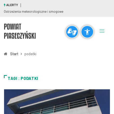
ALERTY
Ostrzeżenia meteorologiczne i smogowe
POWIAT
Ogólne
PIASECZYŃSKI
visibility_off
title
Wyłącz błyski
Zaznaczanie nagłówków
Start
podatki
Rozdzielczość
zoom_out
zoom_in
TAGI : PODATKI
Pomniejsz
Powiększ
Czcionki
remove_circle_outline
add_circle_outline