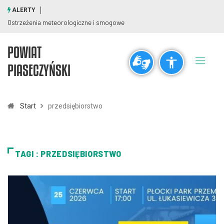
ALERTY
Ostrzeżenia meteorologiczne i smogowe
POWIAT
Ogólne
PIASECZYŃSKI
visibility_off
title
Wyłącz błyski
Zaznaczanie nagłówków
Start
przedsiębiorstwo
Rozdzielczość
zoom_out
zoom_in
TAGI : PRZEDSIĘBIORSTWO
Pomniejsz
Powiększ
Czcionki
remove_circle_outline
add_circle_outline