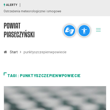
ALERTY
Ostrzeżenia meteorologiczne i smogowe
POWIAT
Ogólne
PIASECZYŃSKI
visibility_off
title
Wyłącz błyski
Zaznaczanie nagłówków
Start
punktyszczepienwpowiecie
Rozdzielczość
zoom_out
zoom_in
TAGI : PUNKTYSZCZEPIENWPOWIECIE
Pomniejsz
Powiększ
Czcionki
remove_circle_outline
add_circle_outline