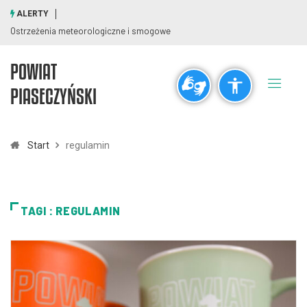
ALERTY
Ostrzeżenia meteorologiczne i smogowe
POWIAT
Ogólne
PIASECZYŃSKI
visibility_off
title
Wyłącz błyski
Zaznaczanie nagłówków
Start
regulamin
Rozdzielczość
zoom_out
zoom_in
TAGI : REGULAMIN
Pomniejsz
Powiększ
Czcionki
remove_circle_outline
add_circle_outline