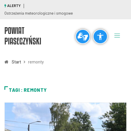
ALERTY
Ostrzeżenia meteorologiczne i smogowe
POWIAT
Ogólne
PIASECZYŃSKI
visibility_off
title
Wyłącz błyski
Zaznaczanie nagłówków
Start
remonty
Rozdzielczość
zoom_out
zoom_in
TAGI : REMONTY
Pomniejsz
Powiększ
Czcionki
remove_circle_outline
add_circle_outline