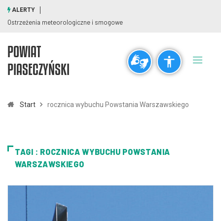
ALERTY
Ostrzeżenia meteorologiczne i smogowe
POWIAT
Ogólne
PIASECZYŃSKI
visibility_off
title
Wyłącz błyski
Zaznaczanie nagłówków
Start
rocznica wybuchu Powstania Warszawskiego
Rozdzielczość
zoom_out
zoom_in
TAGI : ROCZNICA WYBUCHU POWSTANIA
Pomniejsz
Powiększ
WARSZAWSKIEGO
Czcionki
remove_circle_outline
add_circle_outline