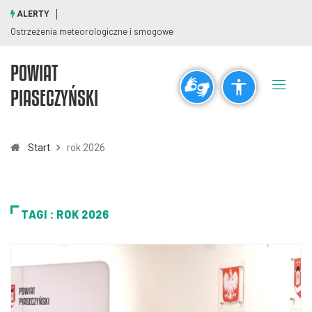
ALERTY
Ostrzeżenia meteorologiczne i smogowe
POWIAT
Ogólne
PIASECZYŃSKI
visibility_off
title
Wyłącz błyski
Zaznaczanie nagłówków
Start
rok 2026
Rozdzielczość
zoom_out
zoom_in
TAGI : ROK 2026
Pomniejsz
Powiększ
Czcionki
remove_circle_outline
add_circle_outline