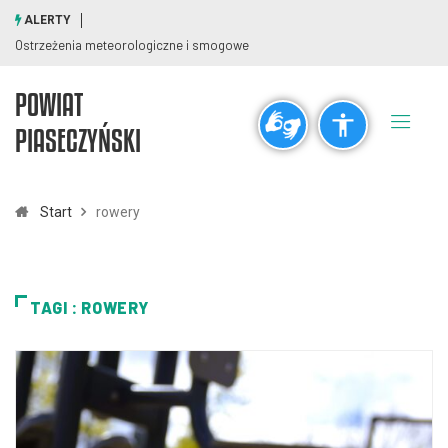
ALERTY
Ostrzeżenia meteorologiczne i smogowe
POWIAT
Ogólne
PIASECZYŃSKI
visibility_off
title
Wyłącz błyski
Zaznaczanie nagłówków
Start
rowery
Rozdzielczość
zoom_out
zoom_in
TAGI : ROWERY
Pomniejsz
Powiększ
Czcionki
remove_circle_outline
add_circle_outline