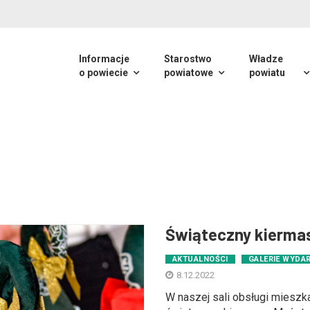
Informacje
Starostwo
Władze
o powiecie
powiatowe
powiatu
Świąteczny kierma
AKTUALNOŚCI
GALERIE WYDA
8.12.2022
W naszej sali obsługi mieszka