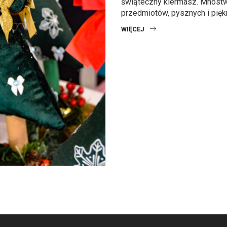
świąteczny kiermasz. Mnóst
przedmiotów, pysznych i piękny
WIĘCEJ