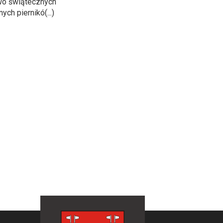
wo świątecznych
ch piernikó(...)