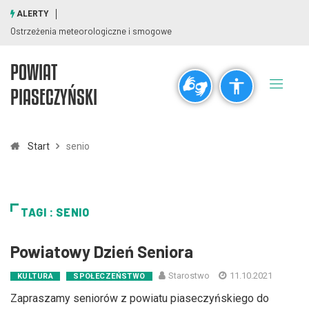
ALERTY
Ostrzeżenia meteorologiczne i smogowe
POWIAT
Ogólne
PIASECZYŃSKI
visibility_off
title
Wyłącz błyski
Zaznaczanie nagłówków
Start
senio
Rozdzielczość
zoom_out
zoom_in
TAGI : SENIO
Pomniejsz
Powiększ
Powiatowy Dzień Seniora
Czcionki
Starostwo
11.10.2021
KULTURA
SPOŁECZEŃSTWO
remove_circle_outline
add_circle_outline
Zapraszamy seniorów z powiatu piaseczyńskiego do