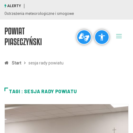
ALERTY
Ostrzeżenia meteorologiczne i smogowe
POWIAT
Ogólne
PIASECZYŃSKI
visibility_off
title
Wyłącz błyski
Zaznaczanie nagłówków
Start
sesja rady powiatu
Rozdzielczość
zoom_out
zoom_in
TAGI : SESJA RADY POWIATU
Pomniejsz
Powiększ
Czcionki
remove_circle_outline
add_circle_outline