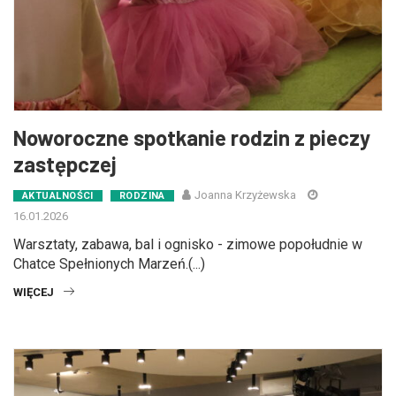
Noworoczne spotkanie rodzin z pieczy
zastępczej
Joanna Krzyżewska
AKTUALNOŚCI
RODZINA
16.01.2026
Warsztaty, zabawa, bal i ognisko - zimowe popołudnie w
Chatce Spełnionych Marzeń.(...)
WIĘCEJ