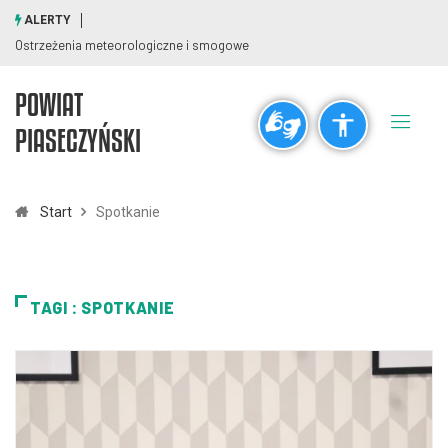
ALERTY
Ostrzeżenia meteorologiczne i smogowe
POWIAT
Ogólne
PIASECZYŃSKI
visibility_off
title
Wyłącz błyski
Zaznaczanie nagłówków
Start
Spotkanie
Rozdzielczość
zoom_out
zoom_in
TAGI : SPOTKANIE
Pomniejsz
Powiększ
Czcionki
remove_circle_outline
add_circle_outline