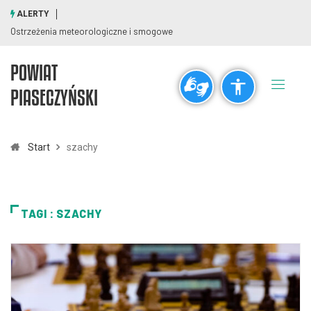
ALERTY
Ostrzeżenia meteorologiczne i smogowe
POWIAT
Ogólne
PIASECZYŃSKI
visibility_off
title
Wyłącz błyski
Zaznaczanie nagłówków
Start
szachy
Rozdzielczość
zoom_out
zoom_in
TAGI : SZACHY
Pomniejsz
Powiększ
Czcionki
remove_circle_outline
add_circle_outline