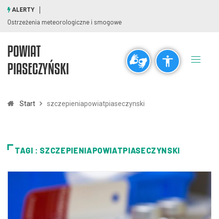
ALERTY
Ostrzeżenia meteorologiczne i smogowe
POWIAT
Ogólne
PIASECZYŃSKI
visibility_off
title
Wyłącz błyski
Zaznaczanie nagłówków
Start
szczepieniapowiatpiaseczynski
Rozdzielczość
zoom_out
zoom_in
TAGI : SZCZEPIENIAPOWIATPIASECZYNSKI
Pomniejsz
Powiększ
Czcionki
remove_circle_outline
add_circle_outline