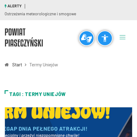
ALERTY
Ostrzeżenia meteorologiczne i smogowe
POWIAT
Ogólne
PIASECZYŃSKI
visibility_off
title
Wyłącz błyski
Zaznaczanie nagłówków
Start
Termy Uniejów
Rozdzielczość
zoom_out
zoom_in
TAGI : TERMY UNIEJÓW
Pomniejsz
Powiększ
Czcionki
remove_circle_outline
add_circle_outline