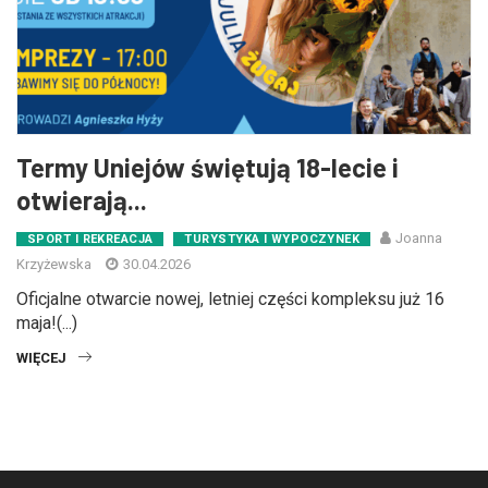
Termy Uniejów świętują 18-lecie i
otwierają...
Joanna
SPORT I REKREACJA
TURYSTYKA I WYPOCZYNEK
Krzyżewska
30.04.2026
Oficjalne otwarcie nowej, letniej części kompleksu już 16
maja!(...)
WIĘCEJ