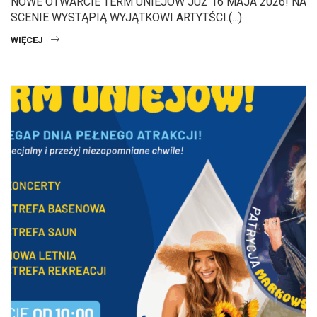
NOWE OTWARCIE TERM UNIEJÓW JUŻ 16 MAJA 2026! NA
SCENIE WYSTĄPIĄ WYJĄTKOWI ARTYTŚCI.(...)
WIĘCEJ