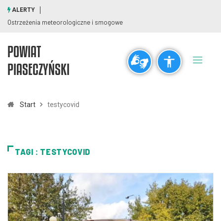
ALERTY
Ostrzeżenia meteorologiczne i smogowe
POWIAT
Ogólne
PIASECZYŃSKI
visibility_off
title
Wyłącz błyski
Zaznaczanie nagłówków
Start
testycovid
Rozdzielczość
zoom_out
zoom_in
TAGI : TESTYCOVID
Pomniejsz
Powiększ
Czcionki
remove_circle_outline
add_circle_outline