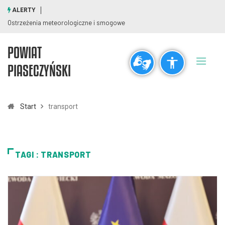
ALERTY
Ostrzeżenia meteorologiczne i smogowe
POWIAT
Ogólne
PIASECZYŃSKI
visibility_off
title
Wyłącz błyski
Zaznaczanie nagłówków
Start
transport
Rozdzielczość
zoom_out
zoom_in
TAGI : TRANSPORT
Pomniejsz
Powiększ
Czcionki
remove_circle_outline
add_circle_outline