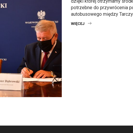
dzięki której otrzymamy środ
potrzebne do przywrócenia p
autobusowego między Tarczyn
WIĘCEJ