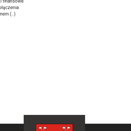
ki finansowe
ołączenia
em (...)