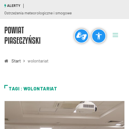
ALERTY
Ostrzeżenia meteorologiczne i smogowe
POWIAT
Ogólne
PIASECZYŃSKI
visibility_off
title
Wyłącz błyski
Zaznaczanie nagłówków
Start
wolontariat
Rozdzielczość
zoom_out
zoom_in
TAGI : WOLONTARIAT
Pomniejsz
Powiększ
Czcionki
remove_circle_outline
add_circle_outline