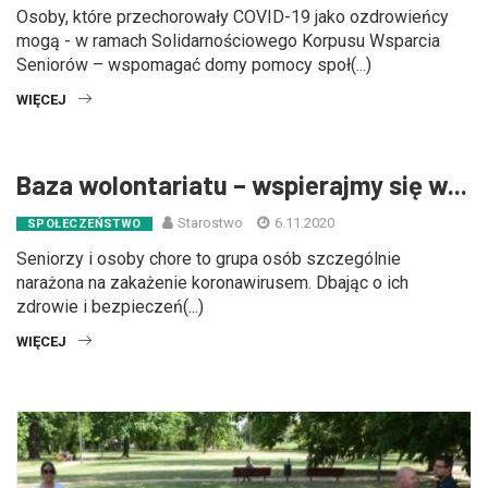
Osoby, które przechorowały COVID-19 jako ozdrowieńcy
mogą - w ramach Solidarnościowego Korpusu Wsparcia
Seniorów – wspomagać domy pomocy społ(...)
WIĘCEJ
Baza wolontariatu – wspierajmy się w...
Starostwo
6.11.2020
SPOŁECZEŃSTWO
Seniorzy i osoby chore to grupa osób szczególnie
narażona na zakażenie koronawirusem. Dbając o ich
zdrowie i bezpieczeń(...)
WIĘCEJ