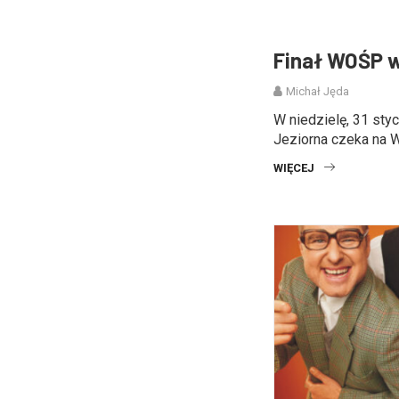
Finał WOŚP w
Michał Jęda
W niedzielę, 31 st
Jeziorna czeka na Was
WIĘCEJ