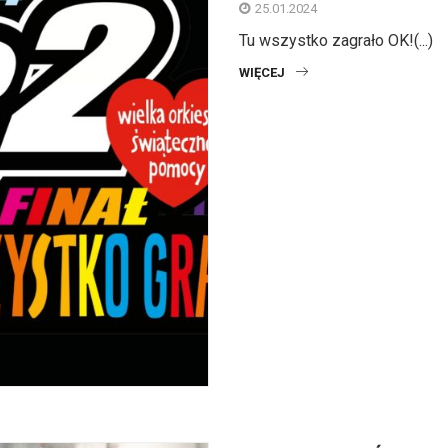
25.01.2024
Tu wszystko zagrało OK!(...)
WIĘCEJ