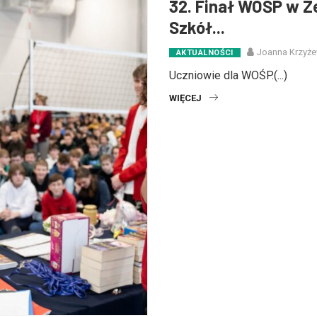
32. Finał WOŚP w Z
Szkół...
Joanna Krzyż
AKTUALNOŚCI
Uczniowie dla WOŚP.(...)
WIĘCEJ