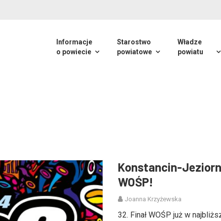
Informacje
Starostwo
Władze
o powiecie
powiatowe
powiatu
Konstancin-Jeziorn
WOŚP!
Joanna Krzyżewska
32. Finał WOŚP już w najbliższą