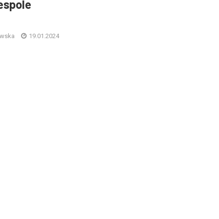
espole
ewska
19.01.2024