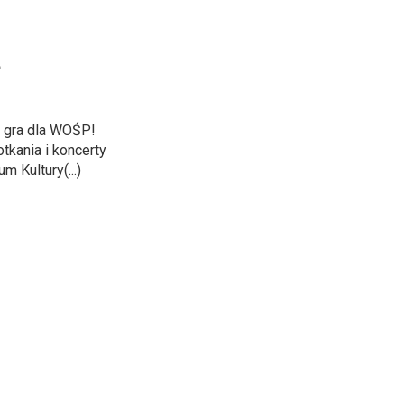
P
e gra dla WOŚP!
tkania i koncerty
 Kultury(...)