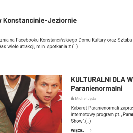
 Konstancinie-Jeziornie
ycznia na Facebooku Konstancińskiego Domu Kultury oraz Sztab
 wiele atrakcji, m.in. spotkania z (...)
KULTURALNI DLA W
Paranienormalni
Michał Jęda
Kabaret Paranienormali zapra
internetowy program pt. „Para
Show”.(...)
WIĘCEJ