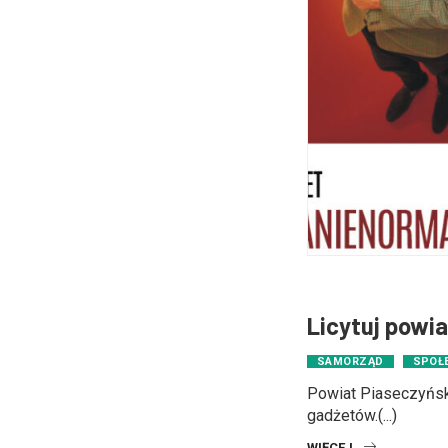
Licytuj powi
SAMORZĄD
SPOŁ
Powiat Piaseczyńsk
gadżetów.(...)
WIĘCEJ