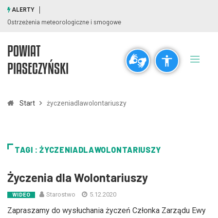
ALERTY
Ostrzeżenia meteorologiczne i smogowe
POWIAT
Ogólne
PIASECZYŃSKI
visibility_off
title
Wyłącz błyski
Zaznaczanie nagłówków
Start
życzeniadlawolontariuszy
Rozdzielczość
zoom_out
zoom_in
TAGI : ŻYCZENIADLAWOLONTARIUSZY
Pomniejsz
Powiększ
Życzenia dla Wolontariuszy
Czcionki
Starostwo
5.12.2020
WIDEO
remove_circle_outline
add_circle_outline
Zapraszamy do wysłuchania życzeń Członka Zarządu Ewy