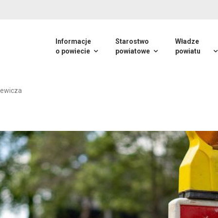
Informacje
Starostwo
Władze
o powiecie
powiatowe
powiatu
iewicza