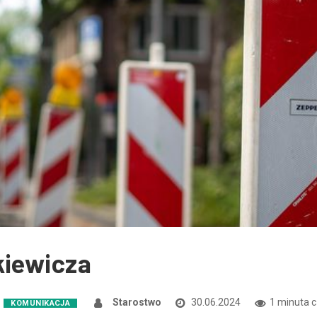
kiewicza
Starostwo
30.06.2024
1 minuta c
KOMUNIKACJA