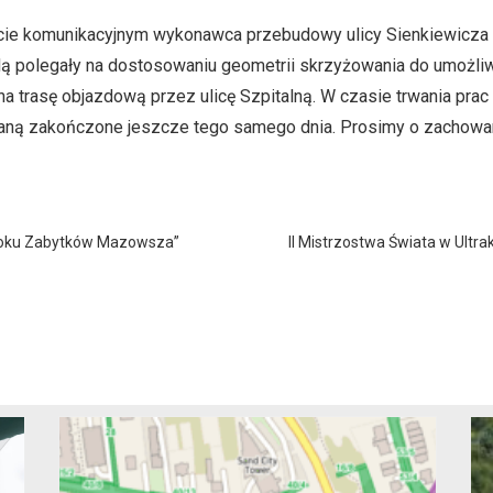
ycie komunikacyjnym wykonawca przebudowy ulicy Sienkiewicza
ędą polegały na dostosowaniu geometrii skrzyżowania do umożli
e na trasę objazdową przez ulicę Szpitalną. W czasie trwania pra
taną zakończone jeszcze tego samego dnia. Prosimy o zachowan
 Roku Zabytków Mazowsza”
II Mistrzostwa Świata w Ultr