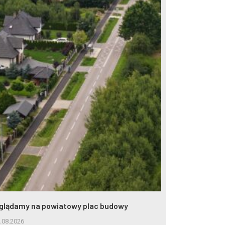
glądamy na powiatowy plac budowy
Remont ul. M
.08.2026
31.07.2026