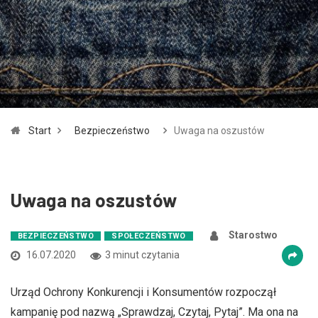
Zmniejsz czcionkę
Zwiększ czcionkę
spellcheck
Bardziej czytelny tekst
Kontrast kolorów
Start
Bezpieczeństwo
Uwaga na oszustów
brightness_high
brightness_low
Jasny kontrast
Ciemny kontrast
Uwaga na oszustów
Odnośniki
format_underlined
font_download
Starostwo
BEZPIECZEŃSTWO
SPOŁECZEŃSTWO
Podkreślanie odnośników
Zaznacz odnośniki
16.07.2020
3 minut czytania
Urząd Ochrony Konkurencji i Konsumentów rozpoczął
cached
accessibility
kampanię pod nazwą „Sprawdzaj, Czytaj, Pytaj”. Ma ona na
Zresetuj wszystkie opcje
Deklaracja dostępności