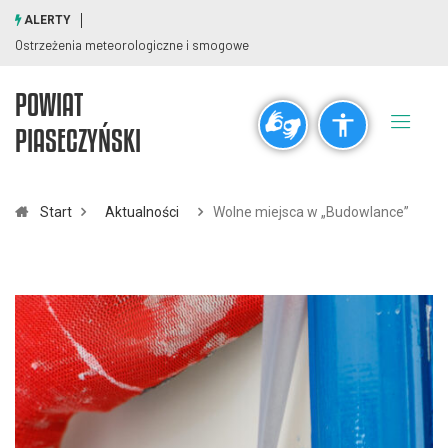
ALERTY
Ostrzeżenia meteorologiczne i smogowe
POWIAT
Ogólne
PIASECZYŃSKI
visibility_off
title
Wyłącz błyski
Zaznaczanie nagłówków
Start
Aktualności
Wolne miejsca w „Budowlance”
Rozdzielczość
zoom_out
zoom_in
Pomniejsz
Powiększ
Czcionki
remove_circle_outline
add_circle_outline