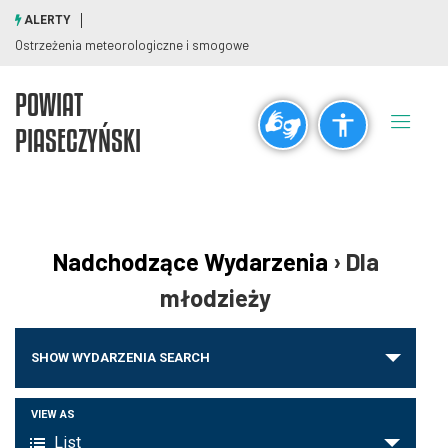
ALERTY
Ostrzeżenia meteorologiczne i smogowe
POWIAT
Ogólne
PIASECZYŃSKI
visibility_off
title
Wyłącz błyski
Zaznaczanie nagłówków
Rozdzielczość
Nadchodzące Wydarzenia
› Dla
zoom_out
zoom_in
młodzieży
Pomniejsz
Powiększ
Wydarzenia
SHOW WYDARZENIA SEARCH
Nawigacja
Czcionki
po
Wydarzenie
VIEW AS
remove_circle_outline
add_circle_outline
wyszukiwaniu
List