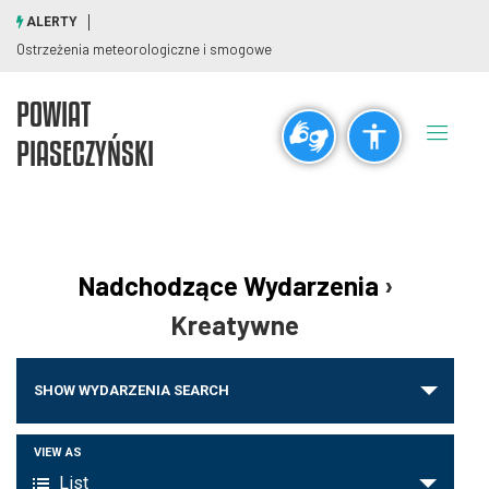
ALERTY
Ostrzeżenia meteorologiczne i smogowe
POWIAT
Ogólne
PIASECZYŃSKI
visibility_off
title
Wyłącz błyski
Zaznaczanie nagłówków
Rozdzielczość
Nadchodzące Wydarzenia
›
zoom_out
zoom_in
Kreatywne
Pomniejsz
Powiększ
Wydarzenia
SHOW WYDARZENIA SEARCH
Nawigacja
Czcionki
po
Wydarzenie
VIEW AS
remove_circle_outline
add_circle_outline
wyszukiwaniu
List