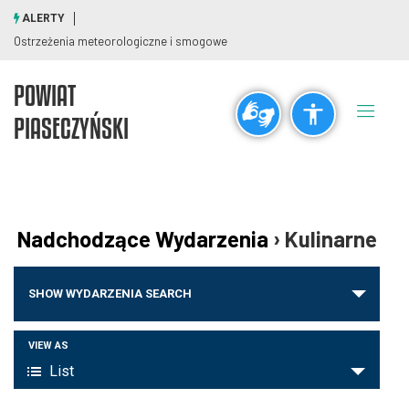
ALERTY
Ostrzeżenia meteorologiczne i smogowe
POWIAT
Ogólne
PIASECZYŃSKI
visibility_off
title
Wyłącz błyski
Zaznaczanie nagłówków
Rozdzielczość
Nadchodzące Wydarzenia
› Kulinarne
zoom_out
zoom_in
Wydarzenia
Pomniejsz
Powiększ
SHOW WYDARZENIA SEARCH
Nawigacja
po
Wydarzenie
VIEW AS
Czcionki
wyszukiwaniu
List
Widoki
i
remove_circle_outline
add_circle_outline
nawigacja