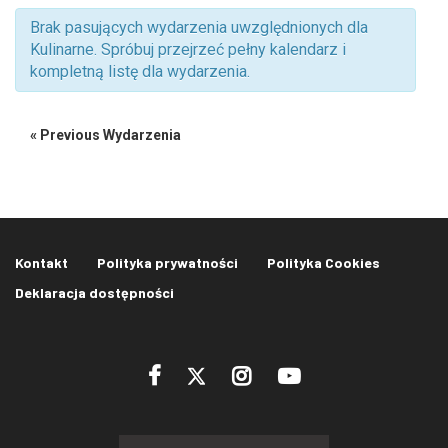
Zmniejsz czcionkę
Zwiększ czcionkę
widokach
Brak pasujących wydarzenia uwzględnionych dla
Kulinarne. Spróbuj przejrzeć pełny kalendarz i
spellcheck
kompletną listę dla wydarzenia.
Bardziej czytelny tekst
«
Previous Wydarzenia
Kontrast kolorów
brightness_high
brightness_low
Jasny kontrast
Ciemny kontrast
Kontakt
Polityka prywatności
Polityka Cookies
Odnośniki
Deklaracja dostępności
format_underlined
font_download
Podkreślanie odnośników
Zaznacz odnośniki
cached
accessibility
Zresetuj wszystkie opcje
Deklaracja dostępności