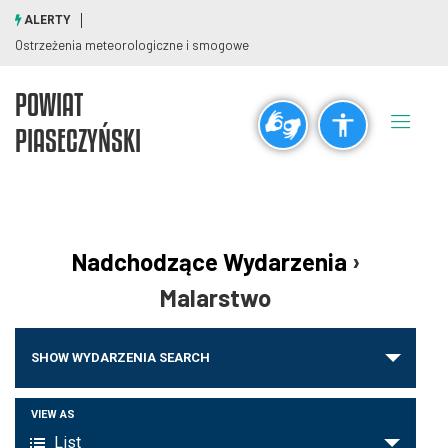
ALERTY
Ostrzeżenia meteorologiczne i smogowe
POWIAT
Ogólne
PIASECZYŃSKI
visibility_off
title
Wyłącz błyski
Zaznaczanie nagłówków
Rozdzielczość
Nadchodzące Wydarzenia
›
zoom_out
zoom_in
Malarstwo
Pomniejsz
Powiększ
Wydarzenia
SHOW WYDARZENIA SEARCH
Nawigacja
Czcionki
po
Wydarzenie
VIEW AS
remove_circle_outline
add_circle_outline
wyszukiwaniu
List