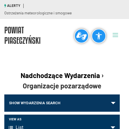
ALERTY
Ostrzeżenia meteorologiczne i smogowe
POWIAT
Ogólne
PIASECZYŃSKI
visibility_off
title
Wyłącz błyski
Zaznaczanie nagłówków
Rozdzielczość
Nadchodzące Wydarzenia
›
zoom_out
zoom_in
Organizacje pozarządowe
Pomniejsz
Powiększ
Wydarzenia
SHOW WYDARZENIA SEARCH
Nawigacja
Czcionki
po
Wydarzenie
VIEW AS
remove_circle_outline
add_circle_outline
wyszukiwaniu
List