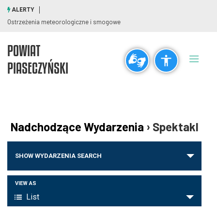
ALERTY
Ostrzeżenia meteorologiczne i smogowe
POWIAT
Ogólne
PIASECZYŃSKI
visibility_off
title
Wyłącz błyski
Zaznaczanie nagłówków
Rozdzielczość
Nadchodzące Wydarzenia
› Spektakl
zoom_out
zoom_in
Wydarzenia
Pomniejsz
Powiększ
SHOW WYDARZENIA SEARCH
Nawigacja
po
Wydarzenie
VIEW AS
Czcionki
wyszukiwaniu
List
Widoki
i
remove_circle_outline
add_circle_outline
nawigacja