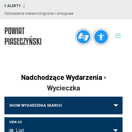
ALERTY
Ostrzeżenia meteorologiczne i smogowe
POWIAT
Ogólne
PIASECZYŃSKI
visibility_off
title
Wyłącz błyski
Zaznaczanie nagłówków
Rozdzielczość
Nadchodzące Wydarzenia
›
zoom_out
zoom_in
Wycieczka
Pomniejsz
Powiększ
Wydarzenia
SHOW WYDARZENIA SEARCH
Nawigacja
Czcionki
po
Wydarzenie
VIEW AS
remove_circle_outline
add_circle_outline
wyszukiwaniu
List