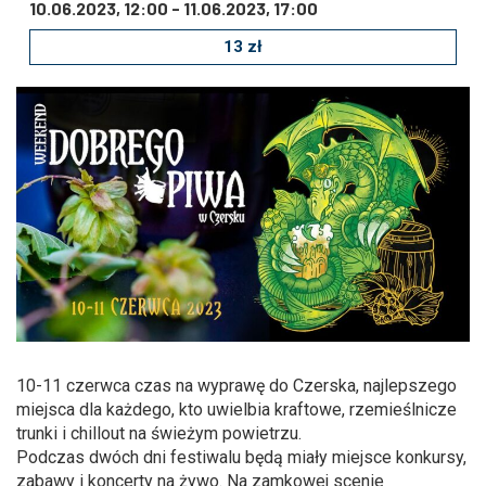
Zmniejsz czcionkę
Zwiększ czcionkę
10.06.2023, 12:00
-
11.06.2023, 17:00
13 zł
spellcheck
Bardziej czytelny tekst
Kontrast kolorów
brightness_high
brightness_low
Jasny kontrast
Ciemny kontrast
Odnośniki
format_underlined
font_download
Podkreślanie odnośników
Zaznacz odnośniki
10-11 czerwca czas na wyprawę do Czerska, najlepszego
miejsca dla każdego, kto uwielbia kraftowe, rzemieślnicze
trunki i chillout na świeżym powietrzu.
cached
accessibility
Podczas dwóch dni festiwalu będą miały miejsce konkursy,
zabawy i koncerty na żywo. Na zamkowej scenie
Zresetuj wszystkie opcje
Deklaracja dostępności