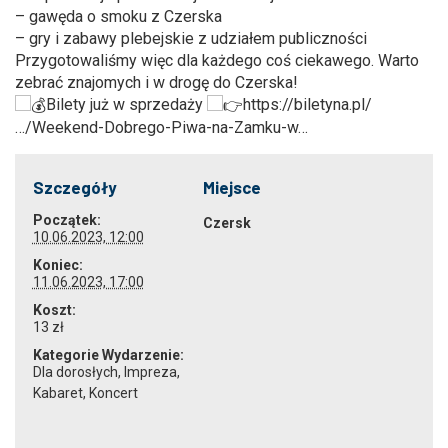
– gawęda o smoku z Czerska
– gry i zabawy plebejskie z udziałem publiczności
Przygotowaliśmy więc dla każdego coś ciekawego. Warto
zebrać znajomych i w drogę do Czerska!
Bilety już w sprzedaży
https://biletyna.pl/
…/Weekend-Dobrego-Piwa-na-Zamku-w…
Szczegóły
Miejsce
Początek:
Czersk
10.06.2023, 12:00
Koniec:
11.06.2023, 17:00
Koszt:
13 zł
Kategorie Wydarzenie:
Dla dorosłych
,
Impreza
,
Kabaret
,
Koncert