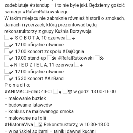
zadebiutuje
#standup
– i to nie byle jaki. Będziemy gościć
samego
#RafałaRutkowskiego
.
W takim miejscu nie zabraknie również historii o smokach,
damach i rycerzach, którą prezentować będą
rekonstruktorzy z grupy Kuźnia Borzywoja.
S O B O T A, 10 czerwca
12.00 oficjalne otwarcie
17.00 koncert zespołu
#DajOgnia
19.00 stand-up
#RafałRutkowski
N I E D Z I E L A, 11 czerwca
12.00 oficjalne otwarcie
15.30 koncert
#AirBand
P o n a d t o:
#ANIMACJEdlaDZIECI
w godz. 13.00-16.00
– malowanie buziek
– budowanie latawców
– konkurs na malowanego smoka
– malowanie na folii
#HistoriaViva
Rekonstruktorzy, w 10.30-18.00
– w pańskiej spiżarni – tajniki dawnej kuchni