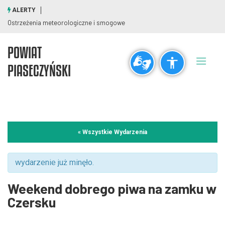
ALERTY
Ostrzeżenia meteorologiczne i smogowe
POWIAT
Ogólne
PIASECZYŃSKI
visibility_off
title
Wyłącz błyski
Zaznaczanie nagłówków
Rozdzielczość
« Wszystkie Wydarzenia
zoom_out
zoom_in
Pomniejsz
Powiększ
wydarzenie już minęło.
Weekend dobrego piwa na zamku w
Czcionki
Czersku
remove_circle_outline
add_circle_outline