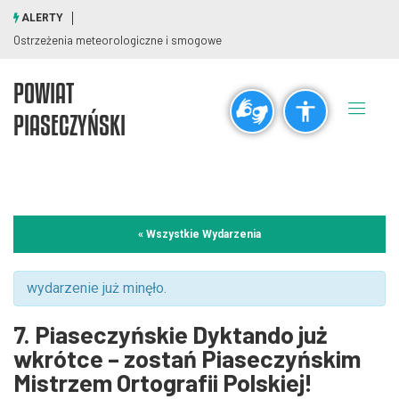
ALERTY
Ostrzeżenia meteorologiczne i smogowe
POWIAT
Ogólne
PIASECZYŃSKI
visibility_off
title
Wyłącz błyski
Zaznaczanie nagłówków
Rozdzielczość
« Wszystkie Wydarzenia
zoom_out
zoom_in
Pomniejsz
Powiększ
wydarzenie już minęło.
7. Piaseczyńskie Dyktando już
Czcionki
wkrótce – zostań Piaseczyńskim
Mistrzem Ortografii Polskiej!
remove_circle_outline
add_circle_outline