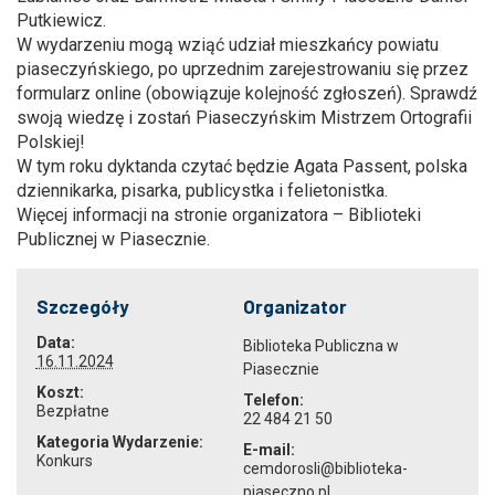
Putkiewicz.
W wydarzeniu mogą wziąć udział mieszkańcy powiatu
piaseczyńskiego, po uprzednim zarejestrowaniu się przez
formularz online (obowiązuje kolejność zgłoszeń). Sprawdź
swoją wiedzę i zostań Piaseczyńskim Mistrzem Ortografii
Polskiej!
W tym roku dyktanda czytać będzie Agata Passent, polska
dziennikarka, pisarka, publicystka i felietonistka.
Więcej informacji
na stronie organizatora – Biblioteki
Publicznej w Piasecznie.
Szczegóły
Organizator
Data:
Biblioteka Publiczna w
16.11.2024
Piasecznie
Koszt:
Telefon:
Bezpłatne
22 484 21 50
Kategoria Wydarzenie:
E-mail:
Konkurs
cemdorosli@biblioteka-
piaseczno.pl