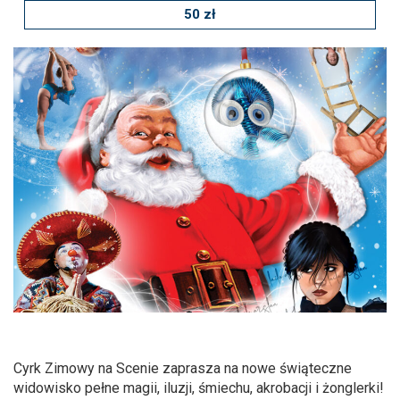
Zmniejsz czcionkę
Zwiększ czcionkę
50 zł
spellcheck
Bardziej czytelny tekst
Kontrast kolorów
brightness_high
brightness_low
Jasny kontrast
Ciemny kontrast
Odnośniki
format_underlined
font_download
Podkreślanie odnośników
Zaznacz odnośniki
Cyrk Zimowy na Scenie zaprasza na nowe świąteczne
cached
accessibility
widowisko pełne magii, iluzji, śmiechu, akrobacji i żonglerki!
Zresetuj wszystkie opcje
Deklaracja dostępności