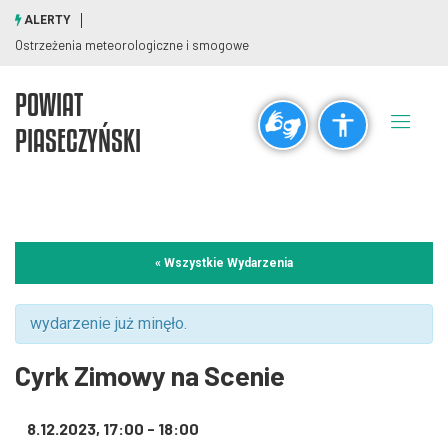
ALERTY
Ostrzeżenia meteorologiczne i smogowe
POWIAT
Ogólne
PIASECZYŃSKI
visibility_off
title
Wyłącz błyski
Zaznaczanie nagłówków
Rozdzielczość
« Wszystkie Wydarzenia
zoom_out
zoom_in
Pomniejsz
Powiększ
wydarzenie już minęło.
Cyrk Zimowy na Scenie
Czcionki
8.12.2023, 17:00
-
18:00
remove_circle_outline
add_circle_outline