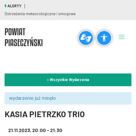
ALERTY
Ostrzeżenia meteorologiczne i smogowe
POWIAT
Ogólne
PIASECZYŃSKI
visibility_off
title
Wyłącz błyski
Zaznaczanie nagłówków
Rozdzielczość
« Wszystkie Wydarzenia
zoom_out
zoom_in
Pomniejsz
Powiększ
wydarzenie już minęło.
KASIA PIETRZKO TRIO
Czcionki
21.11.2023, 20:00
-
21:30
remove_circle_outline
add_circle_outline