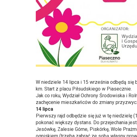
W niedziele 14 lipca i 15 września odbędą się
km. Start z placu Piłsudskiego w Piasecznie.
Jak co roku, Wydział Ochrony Środowiska i Rol
zachęcenie mieszkańców do zmiany przyzwycza
14 lipca
Pierwszy rajd odbędzie się już w tę niedzielę (
pokonać większy dystans. Do przejechania jest
Jesówkę, Zalesie Górne, Piskórkę, Wole Prażm
ogniskiem (trzeba zabrać ze sobą własny prowia