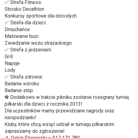
✅ Strefa Fitness:
Stoisko Decathlon
Konkursy sportowe dla dorosłych
✅ Strefa dla dzieci:
Dmuchańce
Malowanie buzi
Zwiedzanie wozu strażackiego
✅ Strefa z jedzeniem:
Grill
Napoje
Lody
✅ Strefa zdrowia:
Badanie wzroku
Badanie stóp
⚽️ Dodatkowo w trakcie pikniku zostanie rozegrany turniej
piłkarski dla dzieci z rocznika 2013!
Dla uczestników mamy przewidziane nagrody oraz
niespodzianki!
Kluby, które chcą wziąć udział w turnieju piłkarskim
zapraszamy do zgłoszenia!
📱 Oskar Śliwowski – 517 171 780