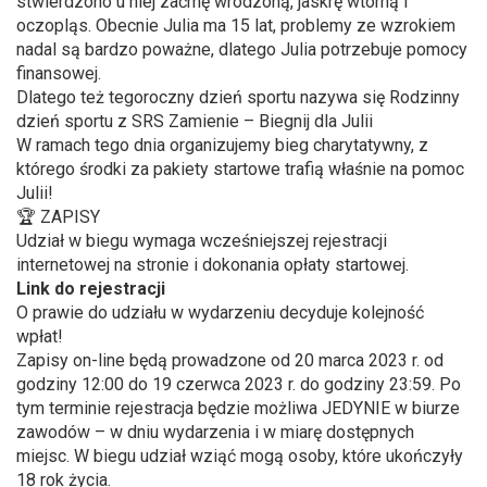
stwierdzono u niej zaćmę wrodzoną, jaskrę wtórną i
oczopląs. Obecnie Julia ma 15 lat, problemy ze wzrokiem
nadal są bardzo poważne, dlatego Julia potrzebuje pomocy
finansowej.
Dlatego też tegoroczny dzień sportu nazywa się Rodzinny
dzień sportu z SRS Zamienie – Biegnij dla Julii
W ramach tego dnia organizujemy bieg charytatywny, z
którego środki za pakiety startowe trafią właśnie na pomoc
Julii!
🏆 ZAPISY
Udział w biegu wymaga wcześniejszej rejestracji
internetowej na stronie i dokonania opłaty startowej.
Link do rejestracji
O prawie do udziału w wydarzeniu decyduje kolejność
wpłat!
Zapisy on-line będą prowadzone od 20 marca 2023 r. od
godziny 12:00 do 19 czerwca 2023 r. do godziny 23:59. Po
tym terminie rejestracja będzie możliwa JEDYNIE w biurze
zawodów – w dniu wydarzenia i w miarę dostępnych
miejsc. W biegu udział wziąć mogą osoby, które ukończyły
18 rok życia.