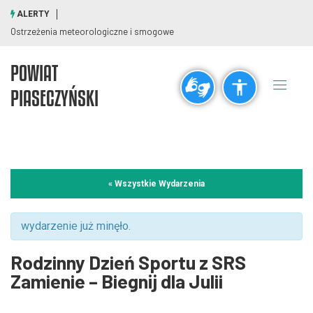
ALERTY
Ostrzeżenia meteorologiczne i smogowe
POWIAT
Ogólne
PIASECZYŃSKI
visibility_off
title
Wyłącz błyski
Zaznaczanie nagłówków
Rozdzielczość
« Wszystkie Wydarzenia
zoom_out
zoom_in
Pomniejsz
Powiększ
wydarzenie już minęło.
Rodzinny Dzień Sportu z SRS
Czcionki
Zamienie – Biegnij dla Julii
remove_circle_outline
add_circle_outline