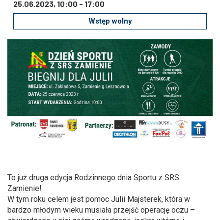
Zmniejsz czcionkę
Zwiększ czcionkę
25.06.2023, 10:00
-
17:00
Wstęp wolny
spellcheck
Bardziej czytelny tekst
Kontrast kolorów
brightness_high
brightness_low
Jasny kontrast
Ciemny kontrast
Odnośniki
format_underlined
font_download
Podkreślanie odnośników
Zaznacz odnośniki
To już druga edycja Rodzinnego dnia Sportu z SRS
Zamienie!
W tym roku celem jest pomoc Julii Majsterek, która w
cached
accessibility
bardzo młodym wieku musiała przejść operację oczu –
Zresetuj wszystkie opcje
Deklaracja dostępności