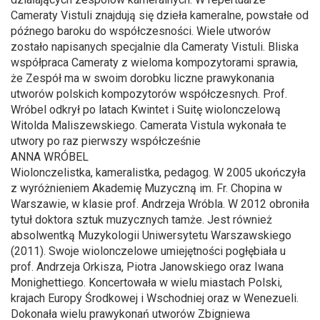
Cameraty Vistuli znajdują się dzieła kameralne, powstałe od
późnego baroku do współczesności. Wiele utworów
zostało napisanych specjalnie dla Cameraty Vistuli. Bliska
współpraca Cameraty z wieloma kompozytorami sprawia,
że Zespół ma w swoim dorobku liczne prawykonania
utworów polskich kompozytorów współczesnych. Prof.
Wróbel odkrył po latach Kwintet i Suitę wiolonczelową
Witolda Maliszewskiego. Camerata Vistula wykonała te
utwory po raz pierwszy współcześnie
ANNA WRÓBEL
Wiolonczelistka, kameralistka, pedagog. W 2005 ukończyła
z wyróżnieniem Akademię Muzyczną im. Fr. Chopina w
Warszawie, w klasie prof. Andrzeja Wróbla. W 2012 obroniła
tytuł doktora sztuk muzycznych tamże. Jest również
absolwentką Muzykologii Uniwersytetu Warszawskiego
(2011). Swoje wiolonczelowe umiejętności pogłębiała u
prof. Andrzeja Orkisza, Piotra Janowskiego oraz Iwana
Monighettiego. Koncertowała w wielu miastach Polski,
krajach Europy Środkowej i Wschodniej oraz w Wenezueli.
Dokonała wielu prawykonań utworów Zbigniewa