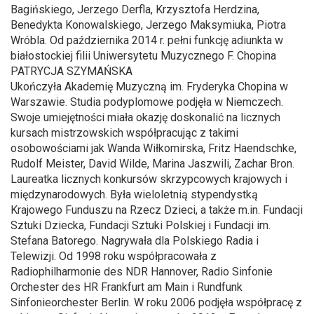
Bagińskiego, Jerzego Derfla, Krzysztofa Herdzina,
Benedykta Konowalskiego, Jerzego Maksymiuka, Piotra
Wróbla. Od października 2014 r. pełni funkcję adiunkta w
białostockiej filii Uniwersytetu Muzycznego F. Chopina
PATRYCJA SZYMAŃSKA
Ukończyła Akademię Muzyczną im. Fryderyka Chopina w
Warszawie. Studia podyplomowe podjęła w Niemczech.
Swoje umiejętności miała okazję doskonalić na licznych
kursach mistrzowskich współpracując z takimi
osobowościami jak Wanda Wiłkomirska, Fritz Haendschke,
Rudolf Meister, David Wilde, Marina Jaszwili, Zachar Bron.
Laureatka licznych konkursów skrzypcowych krajowych i
międzynarodowych. Była wieloletnią stypendystką
Krajowego Funduszu na Rzecz Dzieci, a także m.in. Fundacji
Sztuki Dziecka, Fundacji Sztuki Polskiej i Fundacji im.
Stefana Batorego. Nagrywała dla Polskiego Radia i
Telewizji. Od 1998 roku współpracowała z
Radiophilharmonie des NDR Hannover, Radio Sinfonie
Orchester des HR Frankfurt am Main i Rundfunk
Sinfonieorchester Berlin. W roku 2006 podjęła współpracę z