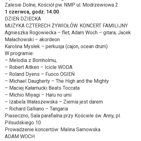
Zalesie Dolne, Kościół pw. NMP ul. Modrzewiowa 2
1 czerwca, godz. 14.00
DZIEŃ DZIECKA
MUZYKA CZTERECH ŻYWIOŁÓW. KONCERT FAMILIJNY
Agnieszka Rogowiecka – flet; Adam Woch – gitara; Jacek
Małachowski – akordeon
Karolina Mysłek – perkusja (cajon, ocean drum)
W programie:
– Melodia z Bornholmu,
– Robert Aitken – Icicle WODA
– Roland Dyens – Fuoco OGIEŃ
– Michael Daugherty – The High and the Mighty
– Maciej Kałamucki Beats Toccata
– Michio Miyagi – Haru no umi
– Izabela Wałaszewska – Ziemia jest darem
– Richard Galliano – Tangaria
Piaseczno, Sala parafialna przy Kościele św. Anny, pl.
Piłsudskiego 10
Prowadzenie koncertów: Malina Sarnowska
ADAM WOCH