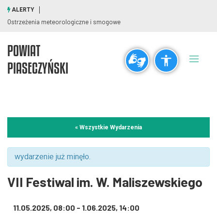
ALERTY
Ostrzeżenia meteorologiczne i smogowe
POWIAT
Ogólne
PIASECZYŃSKI
visibility_off
title
Wyłącz błyski
Zaznaczanie nagłówków
Rozdzielczość
« Wszystkie Wydarzenia
zoom_out
zoom_in
Pomniejsz
Powiększ
wydarzenie już minęło.
VII Festiwal im. W. Maliszewskiego
Czcionki
11.05.2025, 08:00
-
1.06.2025, 14:00
remove_circle_outline
add_circle_outline