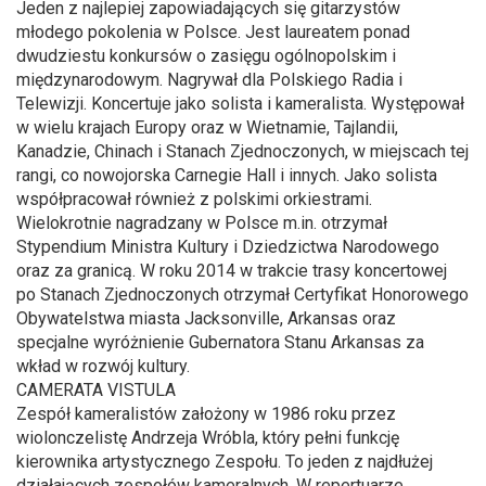
Jeden z najlepiej zapowiadających się gitarzystów
młodego pokolenia w Polsce. Jest laureatem ponad
dwudziestu konkursów o zasięgu ogólnopolskim i
międzynarodowym. Nagrywał dla Polskiego Radia i
Telewizji. Koncertuje jako solista i kameralista. Występował
w wielu krajach Europy oraz w Wietnamie, Tajlandii,
Kanadzie, Chinach i Stanach Zjednoczonych, w miejscach tej
rangi, co nowojorska Carnegie Hall i innych. Jako solista
współpracował również z polskimi orkiestrami.
Wielokrotnie nagradzany w Polsce m.in. otrzymał
Stypendium Ministra Kultury i Dziedzictwa Narodowego
oraz za granicą. W roku 2014 w trakcie trasy koncertowej
po Stanach Zjednoczonych otrzymał Certyfikat Honorowego
Obywatelstwa miasta Jacksonville, Arkansas oraz
specjalne wyróżnienie Gubernatora Stanu Arkansas za
wkład w rozwój kultury.
CAMERATA VISTULA
Zespół kameralistów założony w 1986 roku przez
wiolonczelistę Andrzeja Wróbla, który pełni funkcję
kierownika artystycznego Zespołu. To jeden z najdłużej
działających zespołów kameralnych. W repertuarze