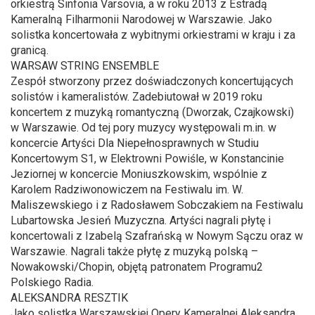
orkiestrą Sinfonia Varsovia, a w roku 2013 z Estradą
Kameralną Filharmonii Narodowej w Warszawie. Jako
solistka koncertowała z wybitnymi orkiestrami w kraju i za
granicą.
WARSAW STRING ENSEMBLE
Zespół stworzony przez doświadczonych koncertujących
solistów i kameralistów. Zadebiutował w 2019 roku
koncertem z muzyką romantyczną (Dworzak, Czajkowski)
w Warszawie. Od tej pory muzycy występowali m.in. w
koncercie Artyści Dla Niepełnosprawnych w Studiu
Koncertowym S1, w Elektrowni Powiśle, w Konstancinie
Jeziornej w koncercie Moniuszkowskim, wspólnie z
Karolem Radziwonowiczem na Festiwalu im. W.
Maliszewskiego i z Radosławem Sobczakiem na Festiwalu
Lubartowska Jesień Muzyczna. Artyści nagrali płytę i
koncertowali z Izabelą Szafrańską w Nowym Sączu oraz w
Warszawie. Nagrali także płytę z muzyką polską –
Nowakowski/Chopin, objętą patronatem Programu2
Polskiego Radia.
ALEKSANDRA RESZTIK
Jako solistka Warszawskiej Opery Kameralnej Aleksandra