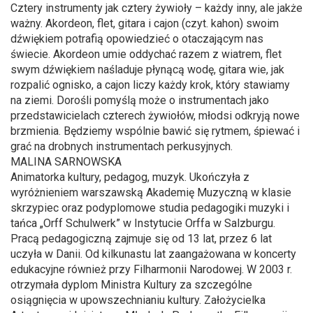
Cztery instrumenty jak cztery żywioły – każdy inny, ale jakże
ważny. Akordeon, flet, gitara i cajon (czyt. kahon) swoim
dźwiękiem potrafią opowiedzieć o otaczającym nas
świecie. Akordeon umie oddychać razem z wiatrem, flet
swym dźwiękiem naśladuje płynącą wodę, gitara wie, jak
rozpalić ognisko, a cajon liczy każdy krok, który stawiamy
na ziemi. Dorośli pomyślą może o instrumentach jako
przedstawicielach czterech żywiołów, młodsi odkryją nowe
brzmienia. Będziemy wspólnie bawić się rytmem, śpiewać i
grać na drobnych instrumentach perkusyjnych.
MALINA SARNOWSKA
Animatorka kultury, pedagog, muzyk. Ukończyła z
wyróżnieniem warszawską Akademię Muzyczną w klasie
skrzypiec oraz podyplomowe studia pedagogiki muzyki i
tańca „Orff Schulwerk” w Instytucie Orffa w Salzburgu.
Pracą pedagogiczną zajmuje się od 13 lat, przez 6 lat
uczyła w Danii. Od kilkunastu lat zaangażowana w koncerty
edukacyjne również przy Filharmonii Narodowej. W 2003 r.
otrzymała dyplom Ministra Kultury za szczególne
osiągnięcia w upowszechnianiu kultury. Założycielka