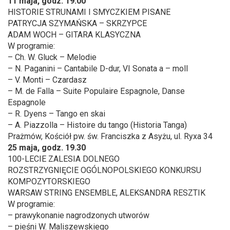
11 maja, godz. 19.00
HISTORIE STRUNAMI I SMYCZKIEM PISANE
PATRYCJA SZYMAŃSKA – SKRZYPCE
ADAM WOCH – GITARA KLASYCZNA
W programie:
– Ch. W. Gluck – Melodie
– N. Paganini – Cantabile D-dur, VI Sonata a – moll
– V. Monti – Czardasz
– M. de Falla – Suite Populaire Espagnole, Danse
Espagnole
– R. Dyens – Tango en skai
– A. Piazzolla – Histoire du tango (Historia Tanga)
Prażmów, Kościół pw. św. Franciszka z Asyżu, ul. Ryxa 34
25 maja, godz. 19.30
100-LECIE ZALESIA DOLNEGO
ROZSTRZYGNIĘCIE OGÓLNOPOLSKIEGO KONKURSU
KOMPOZYTORSKIEGO
WARSAW STRING ENSEMBLE, ALEKSANDRA RESZTIK
W programie:
– prawykonanie nagrodzonych utworów
– pieśni W. Maliszewskiego