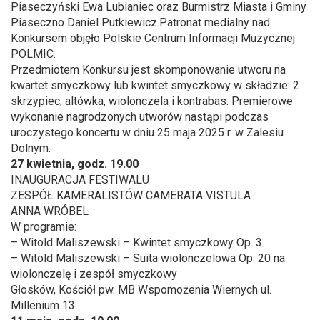
Piaseczyński Ewa Lubianiec oraz Burmistrz Miasta i Gminy
Piaseczno Daniel Putkiewicz.Patronat medialny nad
Konkursem objęło Polskie Centrum Informacji Muzycznej
POLMIC.
Przedmiotem Konkursu jest skomponowanie utworu na
kwartet smyczkowy lub kwintet smyczkowy w składzie: 2
skrzypiec, altówka, wiolonczela i kontrabas. Premierowe
wykonanie nagrodzonych utworów nastąpi podczas
uroczystego koncertu w dniu 25 maja 2025 r. w Zalesiu
Dolnym.
27 kwietnia, godz. 19.00
INAUGURACJA FESTIWALU
ZESPÓŁ KAMERALISTÓW CAMERATA VISTULA
ANNA WRÓBEL
W programie:
– Witold Maliszewski – Kwintet smyczkowy Op. 3
– Witold Maliszewski – Suita wiolonczelowa Op. 20 na
wiolonczelę i zespół smyczkowy
Głosków, Kościół pw. MB Wspomożenia Wiernych ul.
Millenium 13