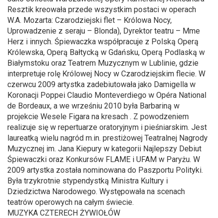
Resztik kreowała przede wszystkim postaci w operach
W.A. Mozarta: Czarodziejski flet – Królowa Nocy,
Uprowadzenie z seraju – Blonda), Dyrektor teatru – Mme
Herz i innych. Śpiewaczka współpracuje z Polską Operą
Królewska, Operą Bałtycką w Gdańsku, Operą Podlaską w
Białymstoku oraz Teatrem Muzycznym w Lublinie, gdzie
interpretuje rolę Królowej Nocy w Czarodziejskim flecie. W
czerwcu 2009 artystka zadebiutowała jako Damigella w
Koronacji Poppei Claudio Monteverdiego w Opéra National
de Bordeaux, a we wrześniu 2010 była Barbariną w
projekcie Wesele Figara na kresach . Z powodzeniem
realizuje się w repertuarze oratoryjnym i pieśniarskim. Jest
laureatką wielu nagród m.in. prestiżowej Teatralnej Nagrody
Muzycznej im. Jana Kiepury w kategorii Najlepszy Debiut
Śpiewaczki oraz Konkursów FLAME i UFAM w Paryżu. W
2009 artystka została nominowana do Paszportu Polityki.
Była trzykrotnie stypendystką Ministra Kultury i
Dziedzictwa Narodowego. Występowała na scenach
teatrów operowych na całym świecie.
MUZYKA CZTERECH ŻYWIOŁÓW