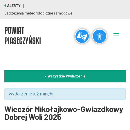
ALERTY
Ostrzeżenia meteorologiczne i smogowe
POWIAT
Ogólne
PIASECZYŃSKI
visibility_off
title
Wyłącz błyski
Zaznaczanie nagłówków
Rozdzielczość
« Wszystkie Wydarzenia
zoom_out
zoom_in
Pomniejsz
Powiększ
wydarzenie już minęło.
Wieczór Mikołajkowo-Gwiazdkowy
Czcionki
Dobrej Woli 2025
remove_circle_outline
add_circle_outline