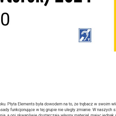
ku. Płyta Elements była dowodem na to, że trębacz w swoim w
ady funkcjonujące w tej grupie nie uległy zmianie. W naszych s
a, a oni skwapliwie dostarczają własny materiał, mając jednak