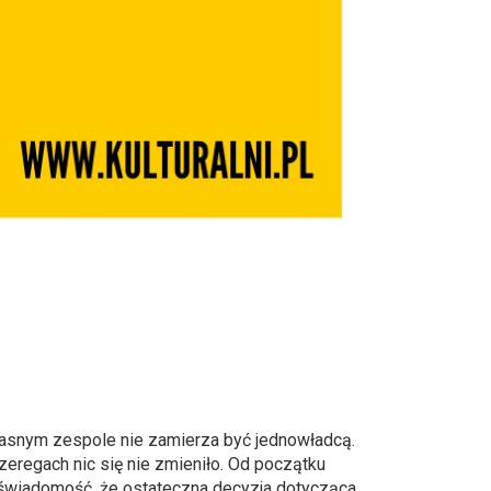
łasnym zespole nie zamierza być jednowładcą.
zeregach nic się nie zmieniło. Od początku
 świadomość, że ostateczna decyzja dotycząca