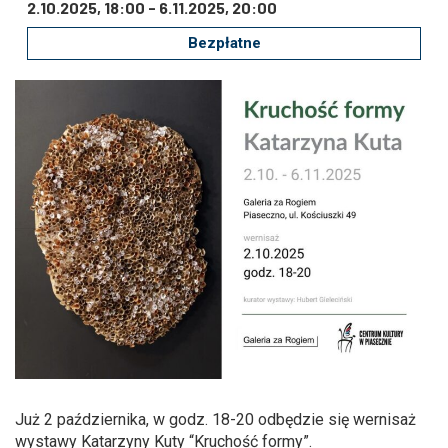
Zmniejsz czcionkę
Zwiększ czcionkę
2.10.2025, 18:00
-
6.11.2025, 20:00
Bezpłatne
spellcheck
Bardziej czytelny tekst
Kontrast kolorów
brightness_high
brightness_low
Jasny kontrast
Ciemny kontrast
Odnośniki
format_underlined
font_download
Podkreślanie odnośników
Zaznacz odnośniki
Już 2 października, w godz. 18-20 odbędzie się wernisaż
cached
accessibility
wystawy Katarzyny Kuty “Kruchość formy”.
Zresetuj wszystkie opcje
Deklaracja dostępności