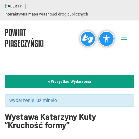
ALERTY
Interaktywna mapa własności dróg publicznych
POWIAT
Ogólne
PIASECZYŃSKI
visibility_off
title
Wyłącz błyski
Zaznaczanie nagłówków
Rozdzielczość
« Wszystkie Wydarzenia
zoom_out
zoom_in
Pomniejsz
Powiększ
wydarzenie już minęło.
Wystawa Katarzyny Kuty
Czcionki
“Kruchość formy”
remove_circle_outline
add_circle_outline