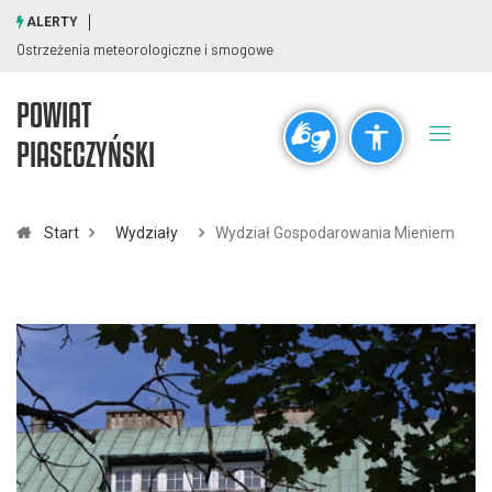
ALERTY
Ostrzeżenia meteorologiczne i smogowe
POWIAT
Ogólne
PIASECZYŃSKI
visibility_off
title
Wyłącz błyski
Zaznaczanie nagłówków
Start
Wydziały
Wydział Gospodarowania Mieniem
Rozdzielczość
zoom_out
zoom_in
Pomniejsz
Powiększ
Czcionki
remove_circle_outline
add_circle_outline