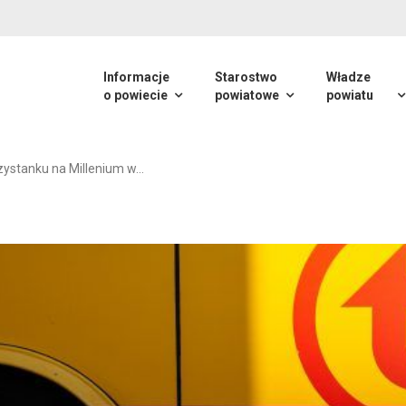
Informacje
Starostwo
Władze
o powiecie
powiatowe
powiatu
rzystanku na Millenium w…