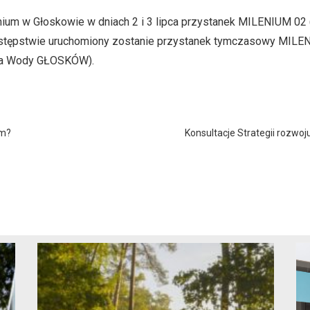
ium w Głoskowie w dniach 2 i 3 lipca przystanek MILENIUM 02 (o
zastępstwie uruchomiony zostanie przystanek tymczasowy MILE
ania Wody GŁOSKÓW).
im?
Konsultacje Strategii rozwoj