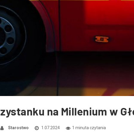
przystanku na Millenium w G
Starostwo
1.07.2024
1 minuta czytania