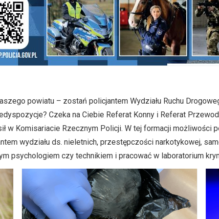
naszego powiatu – zostań policjantem Wydziału Ruchu Drogowe
predyspozycje? Czeka na Ciebie Referat Konny i Referat Przew
 sił w Komisariacie Rzecznym Policji. W tej formacji możliwości
antem wydziału ds. nieletnich, przestępczości narkotykowej, s
ym psychologiem czy technikiem i pracować w laboratorium kry