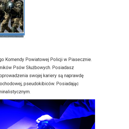
go Komendy Powiatowej Policji w Piasecznie.
odników Psów Służbowych. Posiadasz
 poprowadzenia swojej kariery są naprawdę
amochodowej, pseudokibiców. Posiadając
minalistycznym.