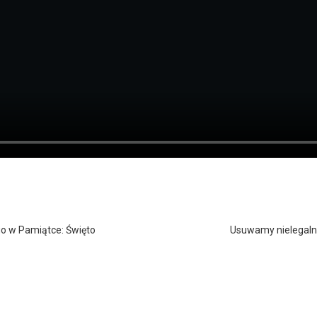
ego w Pamiątce: Święto
Usuwamy nielegalni