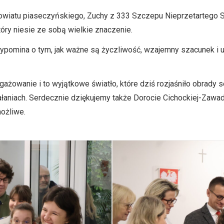
powiatu piaseczyńskiego, Zuchy z 333 Szczepu Nieprzetartego S
óry niesie ze sobą wielkie znaczenie.
 przypomina o tym, jak ważne są życzliwość, wzajemny szacunek 
żowanie i to wyjątkowe światło, które dziś rozjaśniło obrady s
ałaniach. Serdecznie dziękujemy także Dorocie Cichockiej-Zawad
możliwe.