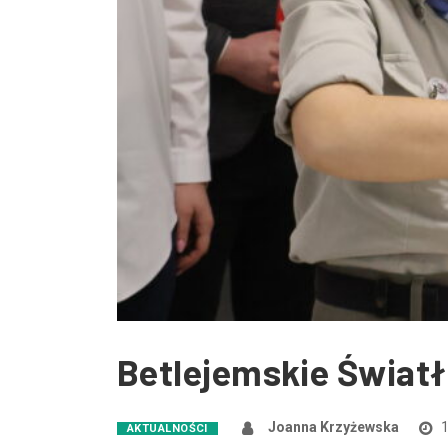
Betlejemskie Światł
Joanna Krzyżewska
1
AKTUALNOŚCI