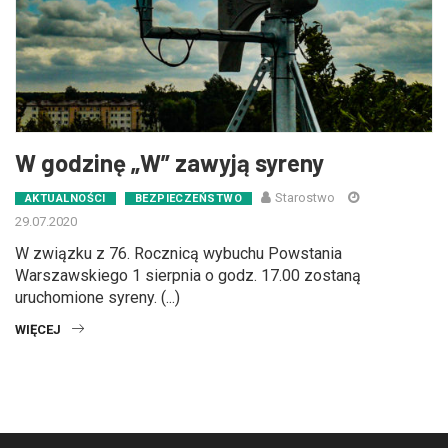
W godzinę „W” zawyją syreny
Starostwo
AKTUALNOŚCI
BEZPIECZEŃSTWO
29.07.2020
W związku z 76. Rocznicą wybuchu Powstania
Warszawskiego 1 sierpnia o godz. 17.00 zostaną
uruchomione syreny. (...)
WIĘCEJ