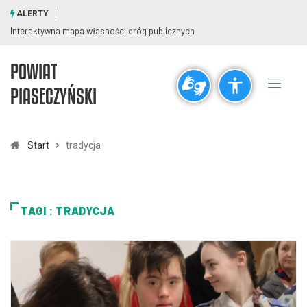
ALERTY
Interaktywna mapa własności dróg publicznych
Os
POWIAT
Ogólne
PIASECZYŃSKI
visibility_off
title
Wyłącz błyski
Zaznaczanie nagłówków
Start
tradycja
Rozdzielczość
zoom_out
zoom_in
TAGI : TRADYCJA
Pomniejsz
Powiększ
Czcionki
remove_circle_outline
add_circle_outline