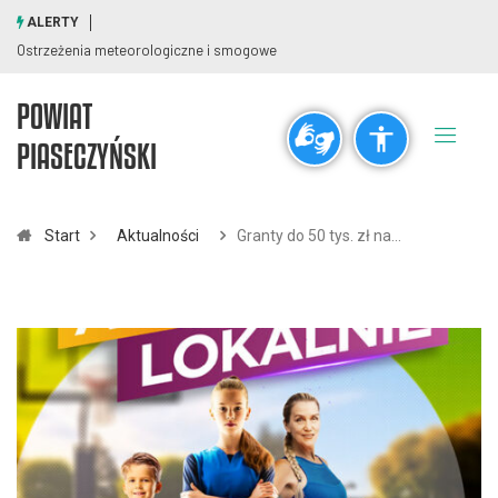
ALERTY
Ostrzeżenia meteorologiczne i smogowe
POWIAT
Ogólne
PIASECZYŃSKI
visibility_off
title
Wyłącz błyski
Zaznaczanie nagłówków
Start
Aktualności
Granty do 50 tys. zł na…
Rozdzielczość
zoom_out
zoom_in
Pomniejsz
Powiększ
Czcionki
remove_circle_outline
add_circle_outline