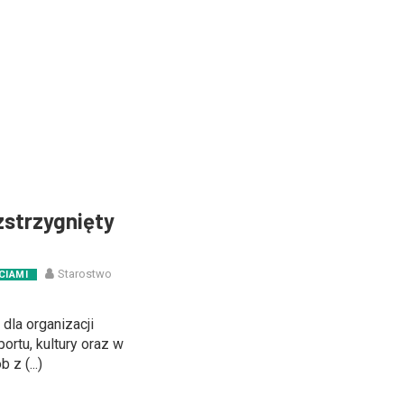
zstrzygnięty
Starostwo
CIAMI
dla organizacji
rtu, kultury oraz w
z (...)