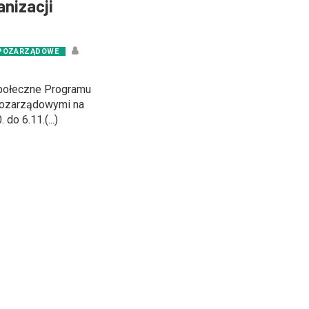
anizacji
 POZARZĄDOWE
połeczne Programu
pozarządowymi na
do 6.11.(...)