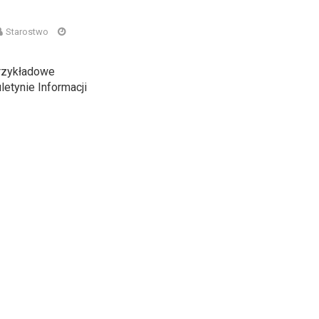
Starostwo
rzykładowe
etynie Informacji