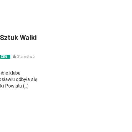
 Sztuk Walki
Starostwo
RZEŃ
ibie klubu
sławiu odbyła się
i Powiatu (...)