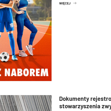
WIĘCEJ
Dokumenty rejestr
stowarzyszenia zw