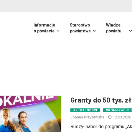
Informacje
Starostwo
Władze
o powiecie
powiatowe
powiatu
Granty do 50 tys. zł 
AKTUALNOŚCI
ORGANIZACJE
Joanna Krzyżewska
12.03.2026
Ruszył nabór do programu „Akty